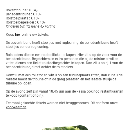
Boventribune : € 14,-
Benedentribune : € 10,-
Rolstoelplaats : € 10,-
Rolstoelbegeleider : € 10,-
Kinderen t/m 12 jaar € 4,- korting
Koop
hier
online uw tickets.
De boventribune heeft stoeltjes met rugleuning, de benedentribune heeft
stoeltjes zonder rugleuning.
Rolstoelers dienen een rolstoelticket te kopen. Hier zit u op de vloer voor de
benedentribune. Begeleiders en extra personen die bij de rolstoeler willen
zitten dienen een ticket rolstoelbegeleider te kopen. Dan zit u op rij 1 van de
benedentribune, direct achter de rolstoelers.
Komt u met een rollator en wilt u op een tribuneplaats zitten, dan kunt u de
rollator naast de tribune of in de gang plaatsen en het laatste stukje de
tribune op lopen.
Op de avond zelf zijn vanaf 18.45 uur aan de kassa ook nog restantkaarten
te koop (contant of pin).
Eenmaal gekochte tickets worden niet teruggenomen. Dit conform onze
voorwaarden
.